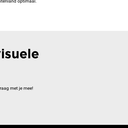
uitenland optimaal.
isuele
graag met je mee!