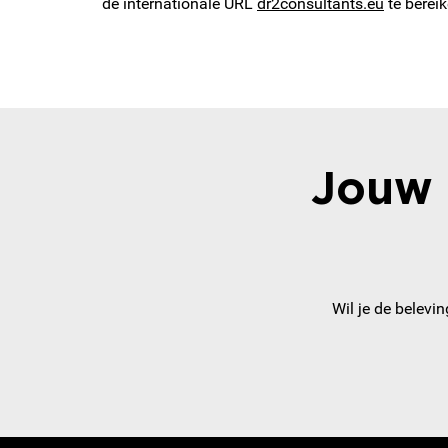
de internationale URL
dr2consultants.eu
te bereik
Jouw 
Wil je de belevi